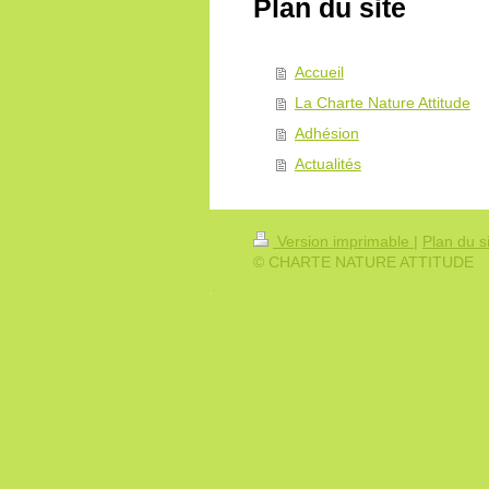
Plan du site
Accueil
La Charte Nature Attitude
Adhésion
Actualités
Version imprimable
|
Plan du s
© CHARTE NATURE ATTITUDE